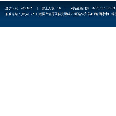
造訪人次
9430872
｜ 線上人數
36
｜ 網站更新日期
8/3/2026 10:28:4
服務專線：(03)4712201 | 桃園市龍潭區佳安里6鄰中正路佳安段481號 國家中