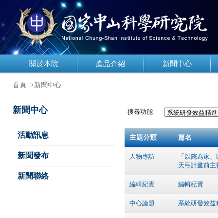
關於本院
產品介紹
新聞中心
首頁
>新聞中心
新聞中心
搜尋功能
活動訊息
主題分類
篇名
新聞發布
人物專訪
「以院為家、
天弓計畫前主
新聞聯絡
編輯紀實
編輯紀實
中心論題
系統研發效益