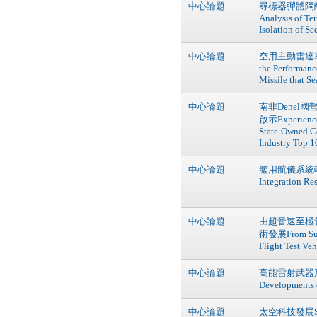
中心論題
尋標器彈體隔離率
Analysis of Te
Isolation of Se
中心論題
空用主動雷達導
the Performanc
Missile that S
中心論題
南非Denel
啟示Experience a
State-Owned C
Industry Top 1
中心論題
艦用航儀系統轉換
Integration Re
中心論題
由超音速至極
術發展From Super
Flight Test Ve
中心論題
高能雷射武器系統
Developments 
中心論題
太空科技發展Spac