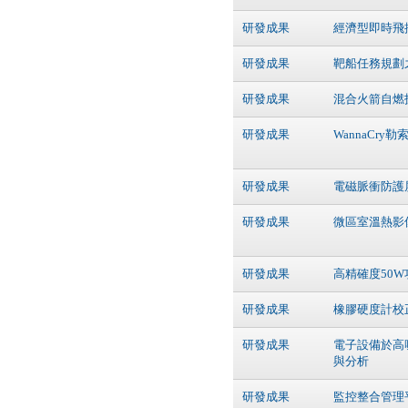
研發成果
經濟型即時飛
研發成果
靶船任務規劃
研發成果
混合火箭自燃
研發成果
WannaCry
研發成果
電磁脈衝防護
研發成果
微區室溫熱影
研發成果
高精確度50
研發成果
橡膠硬度計校
研發成果
電子設備於高
與分析
研發成果
監控整合管理