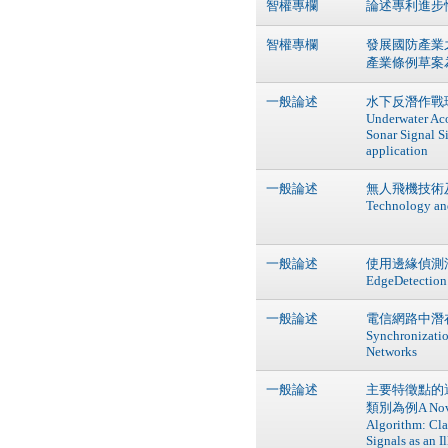
智權專欄
論述專利進步
智權專欄
發展國防產業
產業條例草案
一般論述
水下反潛作戰
Underwater Aco
Sonar Signal S
application
一般論述
無人飛機技術及發展
Technology an
一般論述
使用邊緣偵測法製作
EdgeDetection
一般論述
電信網路中潛在的網
Synchronizati
Networks
一般論述
主要特徵點的
類別為例A Novel Q
Algorithm: Cla
Signals as an Il