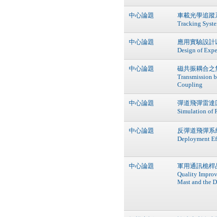
中心論題
車載光學追蹤系統效
Tracking Syst
中心論題
應用實驗設計以研
Design of Expe
中心論題
磁共振耦合之無線
Transmission 
Coupling
中心論題
彈道飛彈雷達回
Simulation of R
中心論題
反彈道飛彈系統部
Deployment Ef
中心論題
軍用通訊桅桿
Quality Impro
Mast and the Du