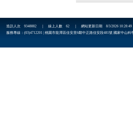
造訪人次
9348882
｜ 線上人數
62
｜ 網站更新日期
8/3/2026 10:28:4
服務專線：(03)4712201 | 桃園市龍潭區佳安里6鄰中正路佳安段481號 國家中