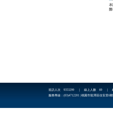
本
際
造訪人次
9353299
｜ 線上人數
69
｜ 
服務專線：(03)4712201 | 桃園市龍潭區佳