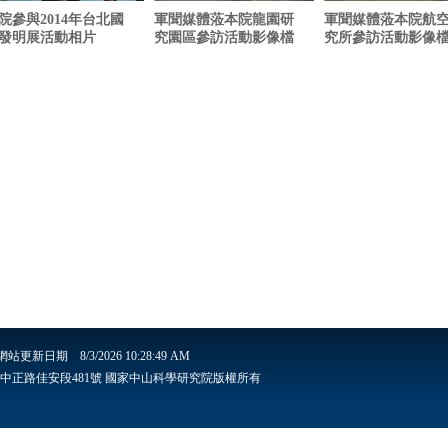
院參與2014年台北國
軍聞媒體蒞本院龍園研
軍聞媒體蒞本院航
發明展活動相片
究園區參訪活動影像檔
究所參訪活動影像
網站更新日期
8/3/2026 10:28:49 AM
安里6鄰中正路佳安段481號 國家中山科學研究院版權所有