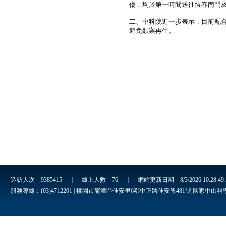
傷，
均於第一時間送往恆春南門
二、中科院進一步表示，目前配
避免類案再生。
造訪人次
9385415
｜ 線上人數
76
｜ 網站更新日期
8/3/2026 10:28:4
服務專線：(03)4712201 | 桃園市龍潭區佳安里6鄰中正路佳安段481號 國家中