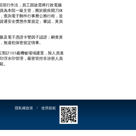
院現行作法，員工因故需將行政電腦
員為本院一級主管，囿於眼疾開刀休
，查詢電子郵件行事曆公務行程，
並
資通安全獎懲作業規定」
審認，黃員
脈及電子憑證卡雙因子認證；
嗣查黃
，
無違犯保密規定情事。
類計103處機敏場域建置，
除人員進
印浮水印管理，
嚴密管控非涉密人員
延。
/
隱私權政策
使用規範