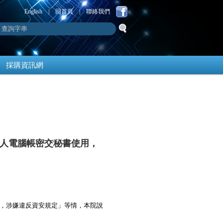
English
|
回首頁
|
聯絡我們
採購資訊網
人電腦帳密交秘書使用，
，涉嫌違反資安規定」等情，
本院說