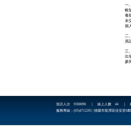
一
帳
養
未
個
二
員
三
出
參
造訪人次
9368096
｜ 線上人數
44
｜ 
服務專線：(03)4712201 | 桃園市龍潭區佳