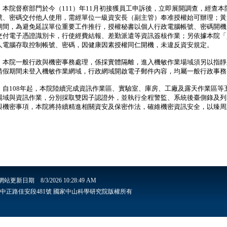
、本院督察部門於今（111）年11月初接獲員工申訴後，
立即展開調查，經查本
號、
密碼交付他人使用，需經單位一級資安長（副主管）
奉准授權始可辦理；黃
期間，
為避免延誤單位重要工作推行，授權秘書以個人行政電腦帳號、
密碼開機
交付電子憑證識別卡，行使經費結報、
差勤派遣等資訊簽核作業；另依據本院「
人電腦存取控制帳號、密碼，
因健康因素授權同仁開機，未違反資安規定。
、本院一般行政與機密事務處理，係採實體隔離，
進入機敏作業場域須另以指靜
請假期間未登入機敏作業網域，
行政網域開啟電子郵件內容，均屬一般行政事務
、自108年起，本院陸續完成資訊作業區、實驗室、庫房、
工廠及露天作業區等五
場域與資訊作業，分別採取雙因子認證外，
並執行全程警監、系統後臺側錄及列
與機密事項，
本院將持續精進相關資安及保密作法，確維機密資訊安全，
以臻周
網站更新日期
8/3/2026 10:28:49 AM
安里6鄰中正路佳安段481號 國家中山科學研究院版權所有