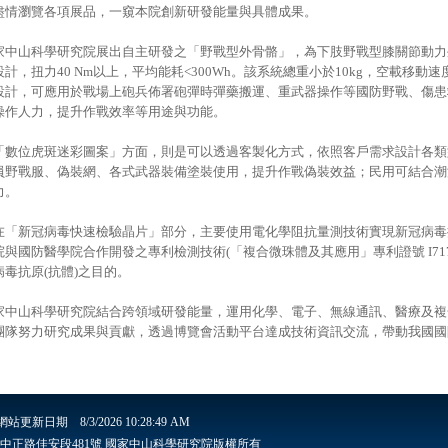
盡情瀏覽各項展品，一窺本院創新研發能量與具體成果。
家中山科學研究院展出自主研發之「野戰型外骨骼」，為下肢野戰型膝關節動力
設計，扭力40 Nm以上，平均能耗<300Wh。該系統總重小於10kg，空載移動速
設計，可應用於戰場上砲兵佈署砲彈時彈藥搬運、重武器操作等國防野戰、傷患
操作人力，提升作戰效率等用途與功能。
「數位虎斑迷彩圖案」方面，則是可以透過客製化方式，依照客戶需求設計各類
員野戰服、偽裝網、各式武器裝備塗裝使用，提升作戰偽裝效益；民用可結合潮
力。
在「新冠病毒快速檢驗晶片」部分，主要使用電化學阻抗量測技術實現新冠病毒抗
院與國防醫學院合作開發之專利檢測技術(「複合微珠體及其應用」專利證號 I717
病毒抗原(抗體)之目的。
家中山科學研究院結合跨領域研發能量，運用化學、電子、無線通訊、醫療及複
團隊努力研究成果與貢獻，透過博覽會活動平台達成技術資訊交流，帶動我國國
網站更新日期
8/3/2026 10:28:49 AM
安里6鄰中正路佳安段481號 國家中山科學研究院版權所有