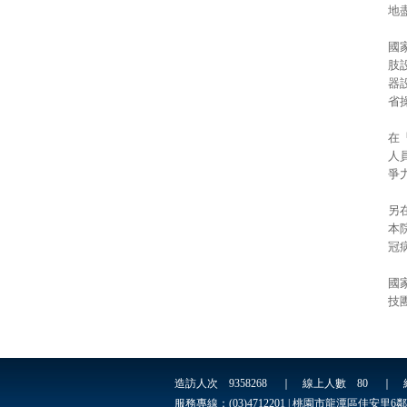
地
國
肢
器
省
在
人
爭
另
本
冠
國
技
造訪人次
9358268
｜ 線上人數
80
｜ 
服務專線：(03)4712201 | 桃園市龍潭區佳