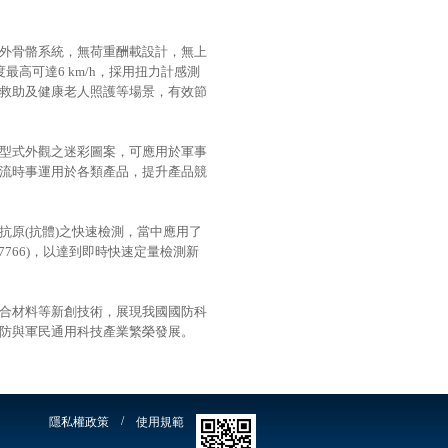
外骨骼系統，無荷重酬載設計，無上
度最高可達6 km/h，採用扭力計感測
救助及健康老人照護等場景，有效節
型式外觀之迷彩圖案，可應用於軍事
流時事運用於各類產品，提升產品競
原(抗體)之快速檢測，當中應用了
766)，以達到即時快速定量檢測新
合材料等新創技術，展現我國國防科
防與軍民通用科技產業繁榮發展。
/
隱私權政策
使用規範