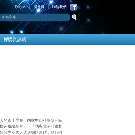
English
|
回首頁
|
聯絡我們
採購資訊網
10天的線上展會，國家中山科學研究院
快速檢驗晶片」、「功率電子計畫相
研各界及國人透過網路連結，隨時隨