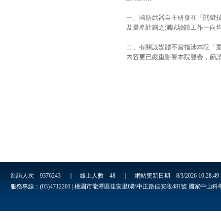
一、國防武器自主研發在「關鍵
及量產計劃之測試驗證工作一向
二、有關該媒體不當指涉本院「
內容更已嚴重影響本院聲譽，籲
造訪人次
9376243
｜ 線上人數
48
｜ 網站更新日期
8/3/2026 10:28:4
服務專線：(03)4712201 | 桃園市龍潭區佳安里6鄰中正路佳安段481號 國家中