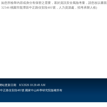
、如您所檢舉內容或身分有保密之需要，基於資訊安全風險考量，請您改以書面
：32546 桃園市龍潭區中正路佳安段481號，人力資源處，招考承辦人收)
網站更新日期
8/3/2026 10:28:49 AM
安里6鄰中正路佳安段481號 國家中山科學研究院版權所有