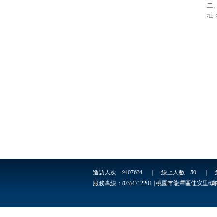
二
址
造訪人次
9407634
｜ 線上人數
50
｜ 
服務專線：(03)4712201 | 桃園市龍潭區佳