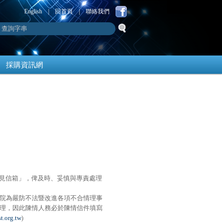
English
|
回首頁
|
聯絡我們
採購資訊網
見信箱」，俾及時、妥慎與專責處理
院為嚴防不法暨改進各項不合情理事
理，因此陳情人務必於陳情信件填寫
t.org.tw
)