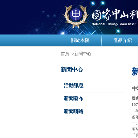
關於本院
產品介紹
首頁
>新聞中心
新聞中心
活動訊息
中
新聞發布
國
107
為
新聞聯絡
各
一
項
「