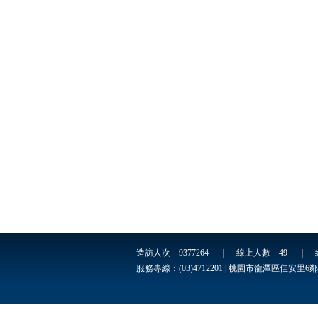
造訪人次
9377264
｜ 線上人數
49
｜ 
服務專線：(03)4712201 | 桃園市龍潭區佳