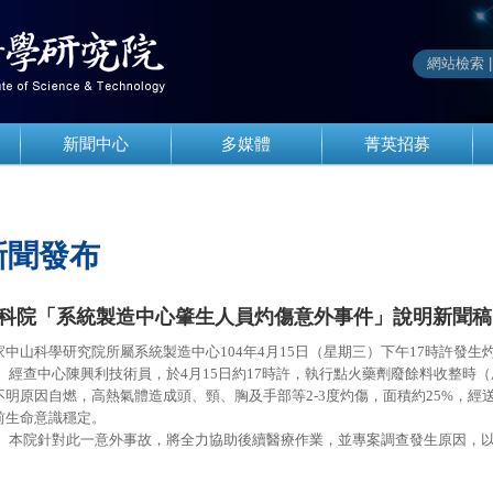
新聞中心
多媒體
菁英招募
新聞發布
科院「系統製造中心肇生人員灼傷意外事件」說明新聞稿
家中山科學研究院所屬系統製造中心104年4月15日（星期三）下午17時許發
、 經查中心陳興利技術員，於4月15日約17時許，執行點火藥劑廢餘料收整時
不明原因自燃，高熱氣體造成頭、頸、胸及手部等2-3度灼傷，面積約25%，
前生命意識穩定。
、 本院針對此一意外事故，將全力協助後續醫療作業，並專案調查發生原因，