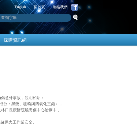
English
|
回首頁
|
聯絡我們
採購資訊網
生灼傷意外事故，說明如后：
（成分：黑藥、硼粉與四氧化三鉛），
經送林口長庚醫院燒燙傷中心治療中，
以確保火工作業安全。