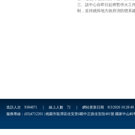
三、該中心自即日起將暫停火工
制，並持續與地方政府消防體系
造訪人次
9384871
｜ 線上人數
72
｜ 網站更新日期
8/3/2026 10:28:4
服務專線：(03)4712201 | 桃園市龍潭區佳安里6鄰中正路佳安段481號 國家中