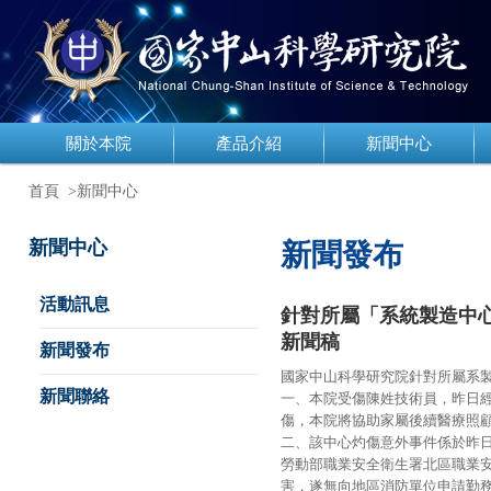
關於本院
產品介紹
新聞中心
首頁
>新聞中心
新聞中心
新聞發布
活動訊息
針對所屬「系統製造中
新聞稿
新聞發布
國家中山科學研究院針對所屬系
新聞聯絡
一、本院受傷陳姓技術員，昨日經
傷，本院將協助家屬後續醫療照
二、該中心灼傷意外事件係於昨日
勞動部職業安全衛生署北區職業
害，遂無向地區消防單位申請勤