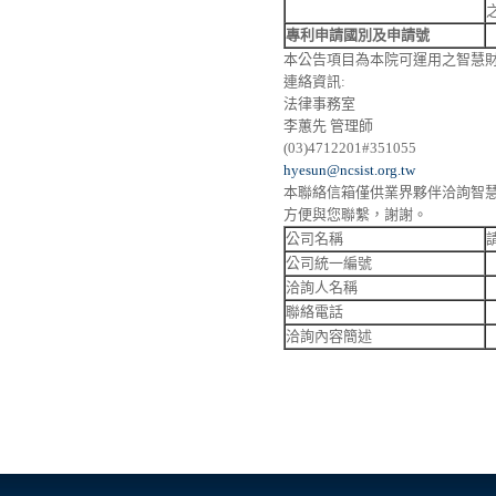
專利申請國別及申請號
本公告項目為本院可運用之智慧
連絡資訊
:
法律事務室
李蕙先 管理師
(03)4712201#351055
hyesun@ncsist.org.tw
本聯絡信箱僅供業界夥伴洽詢智
方便與您聯繫，謝謝。
公司名稱
公司統一編號
洽詢人名稱
聯絡電話
洽詢內容簡述