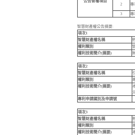
公告智權項目
2
專
3
專
智慧財產權公告摘要
:
項次
1
智慧財產權名稱
權利類別
權利技術簡介
(
摘要
)
項次
2
智慧財產權名稱
權利類別
權利技術簡介
(
摘要
)
專利申請國別及申請號
項次
3
智慧財產權名稱
權利類別
權利技術簡介
(
摘要
)