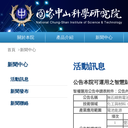
關於本院
產品介紹
新聞中心
首頁
>新聞中心
新聞中心
活動訊息
活動訊息
公告本院可運用之智慧
新聞發布
智權運用公告申請表附件：公告
公告名稱
無
石綿
熱電
新聞聯絡
技術領域
化工與材料
產業應用範圍
電池能源
項次
1
營