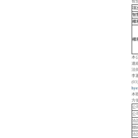
智
項
智
權
權
本
連
法
李
(03
hye
本
方
公
公
洽
聯
洽