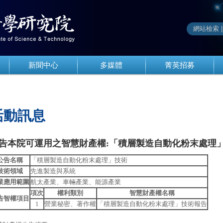
新聞中心
多媒體
菁英招募
活動訊息
告本院可運用之智慧財產權:「積層製造自動化粉末處理
公告名稱
「積層製造自動化粉末處理」技術
技術領域
先進製造與系統
業應用範圍
航太產業、車輛產業、能源產業
項次
權利類別
智慧財產權名稱
告智權項目
1
營業秘密、著作權
「積層製造自動化粉末處理」技術報告