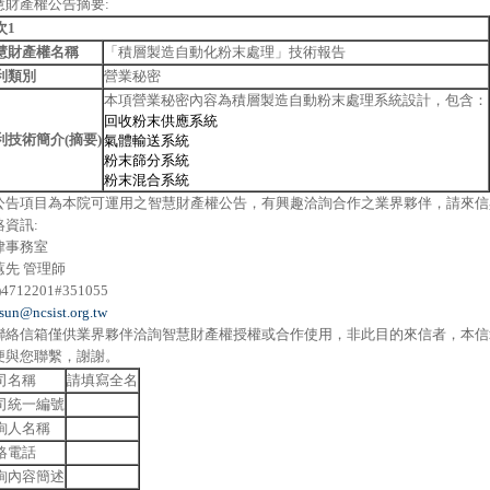
慧財產權公告摘要:
次1
慧財產權名稱
「積層製造自動化粉末處理」技術報告
利類別
營業秘密
本項營業秘密內容為積層製造自動粉末處理系統設計，包含：
回收粉末供應系統
利技術簡介(摘要)
氣體輸送系統
粉末篩分系統
粉末混合系統
公告項目為本院可運用之智慧財產權公告，有興趣洽詢合作之業界夥伴，請來信
絡資訊:
律事務室
蕙先 管理師
)4712201#351055
sun@ncsist.org.tw
聯絡信箱僅供業界夥伴洽詢智慧財產權授權或合作使用，非此目的來信者，本信
便與您聯繫，謝謝。
司名稱
請填寫全名
司統一編號
詢人名稱
絡電話
詢內容簡述