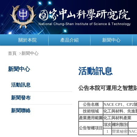
關於本院
產品介紹
新聞中心
首頁
>新聞中心
新聞中心
活動訊息
活動訊息
公告本院可運用之智慧財產
新聞發布
公告名稱
NACE CP1
、
CP2
新聞聯絡
技術領域
化工與材料、先進
產業應用範圍
化工與材料產業
項次
權利類別
公告智權項目
1
營業秘密
NA