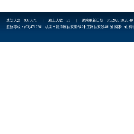
造訪人次
9373671
｜ 線上人數
51
｜ 網站更新日期
8/3/2026 10:28:4
服務專線：(03)4712201 | 桃園市龍潭區佳安里6鄰中正路佳安段481號 國家中