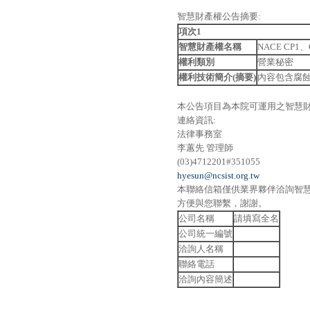
智慧財產權公告摘要:
項次
1
智慧財產權名稱
NACE CP
權利類別
營業秘密
權利技術簡介
(
摘要
)
內容包含腐
本公告項目為本院可運用之智慧
連絡資訊:
法律事務室
李蕙先 管理師
(03)4712201#351055
hyesun@ncsist.org.tw
本聯絡信箱僅供業界夥伴洽詢智
方便與您聯繫，謝謝。
公司名稱
請填寫全名
公司統一編號
洽詢人名稱
聯絡電話
洽詢內容簡述