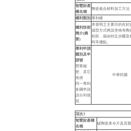
智慧財產
陶瓷複合材料加工方法
權名稱
權利類別
專利權
本發明之主要目的在於
權利技術
成型方式將該塗佈有陶
簡介(摘
初胚，藉由特定步驟及
要)
時等優點。
專利申請
國別及申
請號
營業秘
密、其它
中華民國
免填
同一專利
多國申請
請分列填
寫
項次3
智慧財產權
碳陶瓷來令片及其
名稱