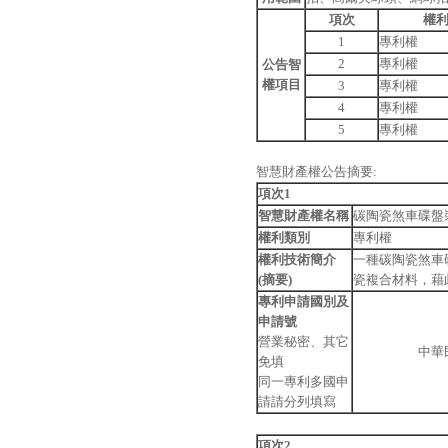
項次
權
1
專利權
2
專利權
公告智
權項目
3
專利權
4
專利權
5
專利權
智慧財產權公告摘要:
項次1
智慧財產權名稱
碳陶瓷煞車碟盤
權利類別
專利權
權利技術簡介
一種碳陶瓷煞車
(摘要)
瓷複合材料，藉
專利申請國別及
申請號
營業秘密、其它
中華
免填
同一專利多國申
請請分列填寫
項次2