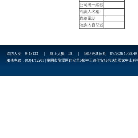
公司統一編號
洽詢人名稱
聯絡電話
洽詢內容簡述
造訪人次
9418133
｜ 線上人數
58
｜ 網站更新日期
8/3/2026 10:28:4
服務專線：(03)4712201 | 桃園市龍潭區佳安里6鄰中正路佳安段481號 國家中