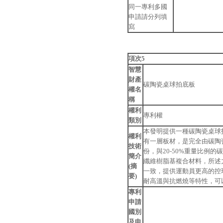
同一專利多國
申請請分列填
寫
項次5
智慧
財產
碳陶瓷桌球拍底板
權名
稱
權利
專利權
類別
本發明提供一種碳陶瓷桌球
權利
有一層板材，是完全由碳陶
技術
份，與20-50%重量比
簡介
纖維樹脂基複合材料，所述
(摘
一致，提供運動員更高的控
要)
耐高溫與抗燃燒等特性，可
專利
申請
國別
及申