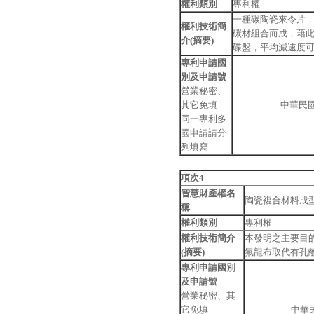
權利類別
專利權
一種碳陶瓷來令片
權利技術簡
碳材組合而成，藉
介(摘要)
碟盤，平均減速度可達6
專利申請國
別及申請號
營業秘密、
其它免填
中華民
同一專利多
國申請請分
列填寫
項次4
智慧財產權名
陶瓷複合材料成
稱
權利類別
專利權
權利技術簡介
本發明之主要目
(摘要)
氟龍布取代有孔
專利申請國別
及申請號
營業秘密、其
它免填
中華