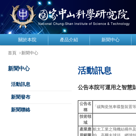
關於本院
產品介紹
新聞中心
首頁
>新聞中心
新聞中心
活動訊息
活動訊息
公告本院可運用之智慧
新聞發布
公告名
「碳陶瓷煞車碟盤裝置
新聞聯絡
稱
技術領
域
產業應
航太工業之飛機結構件
用範圍
拍、高爾夫球頭、網球