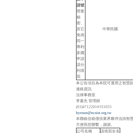
請號
營業
秘
密、
其它
中華民國
免填
同一
專利
多國
申請
請分
列填
寫
本公告項目為本院可運用之智慧
連絡資訊:
法律事務室
李蕙先 管理師
(03)4712201#351055
hyesun@ncsist.org.tw
本聯絡信箱僅供業界夥伴洽詢智
方便與您聯繫，謝謝。
公司名稱
請填寫全名