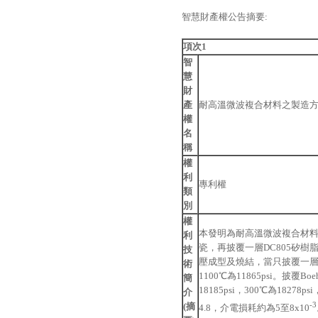
智慧財產權公告摘要:
項次1
智
慧
財
產
耐高溫微波複合材料之製造
權
名
稱
權
利
專利權
類
別
權
本發明為耐高溫微波複合材料之
利
瓷，再披覆一層DC805矽
技
壓成型及燒結，當只披覆一層DC8
術
1100℃為11865psi。披
簡
18185psi，300℃為18278p
介
-3
(摘
4.8，介電損耗約為5至8x10