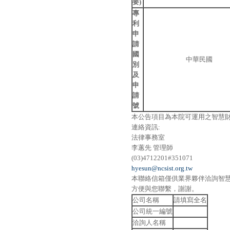
要)
專
利
申
請
國
中華民國
別
及
申
請
號
本公告項目為本院可運用之智慧
連絡資訊:
法律事務室
李蕙先 管理師
(03)4712201#351071
hyesun@ncsist.org.tw
本聯絡信箱僅供業界夥伴洽詢智
方便與您聯繫，謝謝。
公司名稱
請填寫全名
公司統一編號
洽詢人名稱