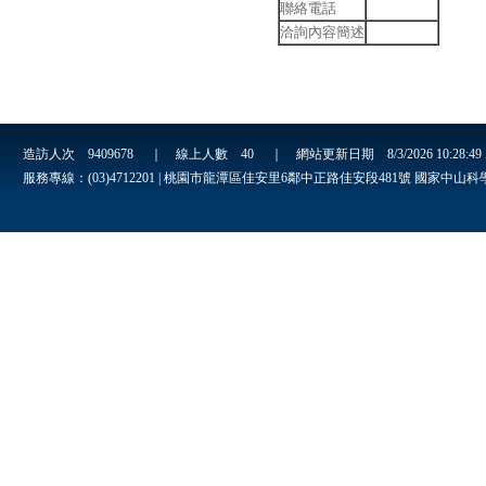
聯絡電話
洽詢內容簡述
造訪人次
9409678
｜ 線上人數
40
｜ 網站更新日期
8/3/2026 10:28:4
服務專線：(03)4712201 | 桃園市龍潭區佳安里6鄰中正路佳安段481號 國家中