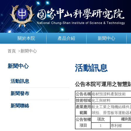
關於本院
產品介紹
新聞中心
首頁
>新聞中心
新聞中心
活動訊息
活動訊息
公告本院可運用之智慧
新聞發布
公告名稱
複材預浸料產製技術
技術領域
化工與材料
新聞聯絡
產業應用
航太工業之飛機結構件
範圍
球拍、滑雪板等運動器
項次
權利
公告智權
項目
1
專利權