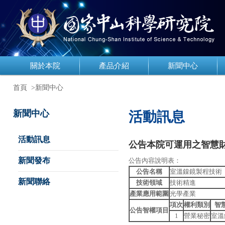
關於本院
產品介紹
新聞中心
首頁
>新聞中心
新聞中心
活動訊息
活動訊息
公告本院可運用之智慧財
新聞發布
公告內容說明表：
公告名稱
室溫鎳鏡製程技術
新聞聯絡
技術領域
技術精進
產業應用範圍
光學產業
項次
權利類別
智
公告智權項目
1
營業秘密
室溫