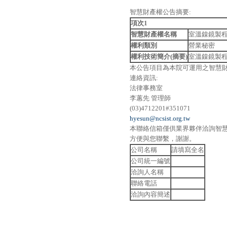
智慧財產權公告摘要:
項次1
智慧財產權名稱
室溫鎳鏡製
權利類別
營業秘密
權利技術簡介(摘要)
室溫鎳鏡製
本公告項目為本院可運用之智慧
連絡資訊:
法律事務室
李蕙先 管理師
(03)4712201#351071
hyesun@ncsist.org.tw
本聯絡信箱僅供業界夥伴洽詢智
方便與您聯繫，謝謝。
公司名稱
請填寫全名
公司統一編號
洽詢人名稱
聯絡電話
洽詢內容簡述