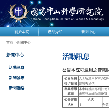
關於本院
產品介紹
新聞中心
首頁
>新聞中心
新聞中心
活動訊息
活動訊息
公告本院可運用之智慧
新聞發布
公告名稱
人工智慧車牌辨識技
技術領域
資訊與通信
新聞聯絡
產業應用
本車牌辨識專利技術
範圍
邊可疑車輛偵測辨識
項次
公告智權
項目
1
營業