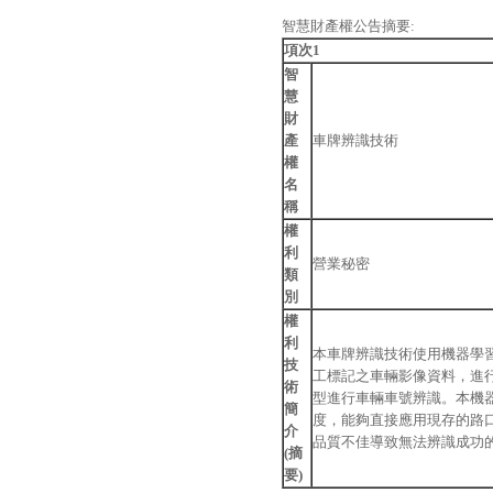
智慧財產權公告摘要:
項次1
智
慧
財
產
車牌辨識技術
權
名
稱
權
利
營業秘密
類
別
權
利
本車牌辨識技術使用機器學
技
工標記之車輛影像資料，進
術
型進行車輛車號辨識。本機
簡
度，能夠直接應用現存的路
介
品質不佳導致無法辨識成功
(摘
要)